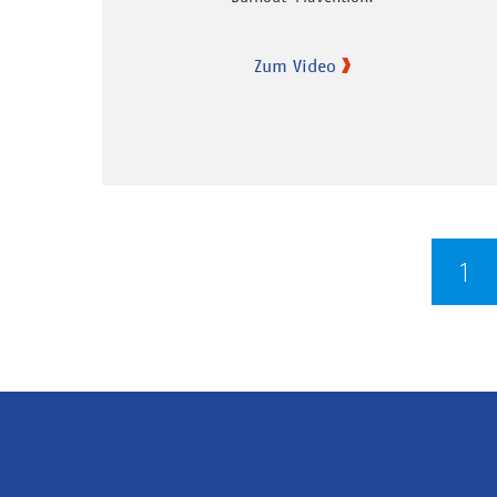
Zum Video
Seitennummerierung
Ak
1
Se