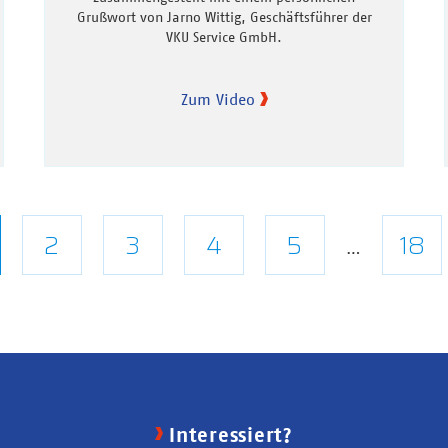
Grußwort von Jarno Wittig, Geschäftsführer der
VKU Service GmbH.
Zum Video
tuelle
Seite
2
Seite
3
Seite
4
Seite
5
Letz
18
…
ite
Seit
Interessiert?