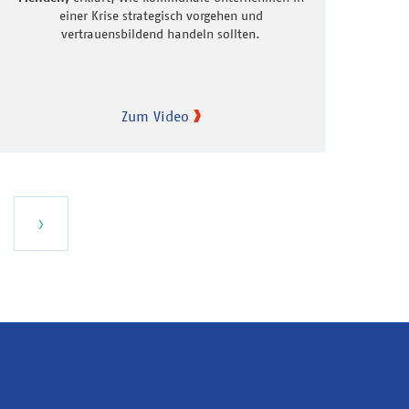
einer Krise strategisch vorgehen und
vertrauensbildend handeln sollten.
Zum Video
te
Nächste
›
e
Seite