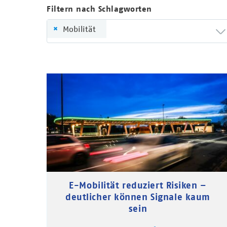
Filtern nach Schlagworten
×
Mobilität
E-Mobilität reduziert Risiken –
deutlicher können Signale kaum
sein