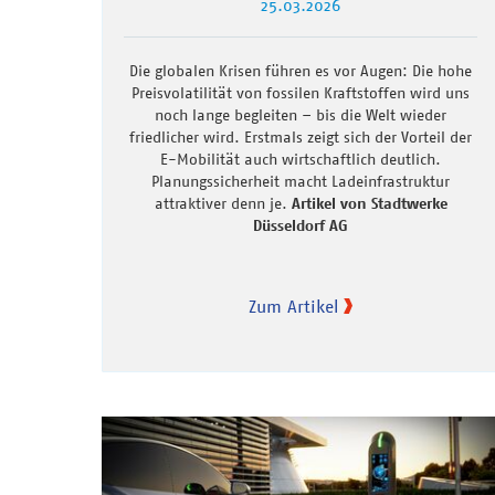
25.03.2026
Die globalen Krisen führen es vor Augen: Die hohe
Preisvolatilität von fossilen Kraftstoffen wird uns
noch lange begleiten – bis die Welt wieder
friedlicher wird. Erstmals zeigt sich der Vorteil der
E-Mobilität auch wirtschaftlich deutlich.
Planungssicherheit macht Ladeinfrastruktur
attraktiver denn je.
Artikel von Stadtwerke
Düsseldorf AG
Zum Artikel