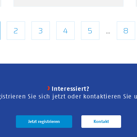
tuelle
Seite
2
Seite
3
Seite
4
Seite
5
Let
8
…
ite
Sei
Interessiert?
istrieren Sie sich jetzt oder kontaktieren Sie 
Jetzt registrieren
Kontakt