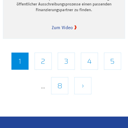
öffentlicher Ausschreibungsprozesse einen passenden
Finanzierungspartner zu finden.
Zum Video
Seitennummerierung
Aktuelle
1
Seite
2
Seite
3
Seite
4
Seite
5
Seite
Letzte
8
Nächste
›
…
Seite
Seite