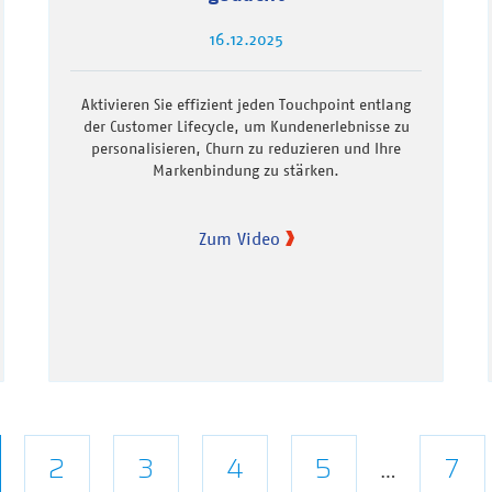
16.12.2025
Aktivieren Sie effizient jeden Touchpoint entlang
der Customer Lifecycle, um Kundenerlebnisse zu
personalisieren, Churn zu reduzieren und Ihre
Markenbindung zu stärken.
Zum Video
tuelle
Seite
2
Seite
3
Seite
4
Seite
5
Let
7
…