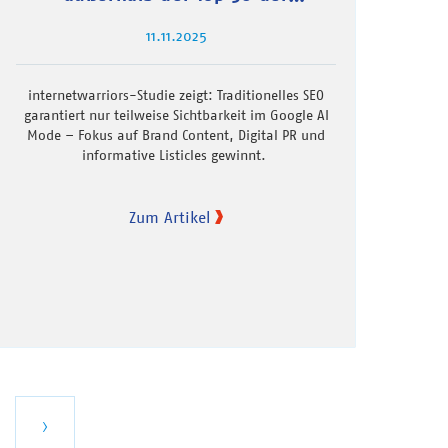
klassischen Suche
11.11.2025
internetwarriors-Studie zeigt: Traditionelles SEO
garantiert nur teilweise Sichtbarkeit im Google AI
Mode – Fokus auf Brand Content, Digital PR und
informative Listicles gewinnt.
Zum Artikel
zte
Nächste
›