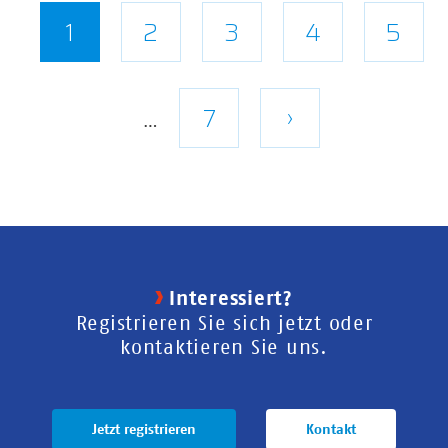
Seitennummerierung
Aktuelle
1
Seite
2
Seite
3
Seite
4
Seite
5
Seite
Letzte
7
Nächste
›
…
Seite
Seite
Interessiert?
Registrieren Sie sich jetzt oder
kontaktieren Sie uns.
Jetzt registrieren
Kontakt