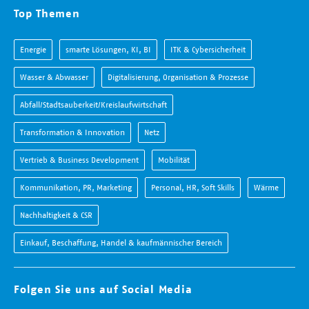
Top Themen
Energie
smarte Lösungen, KI, BI
ITK & Cybersicherheit
Wasser & Abwasser
Digitalisierung, Organisation & Prozesse
Abfall/Stadtsauberkeit/Kreislaufwirtschaft
Transformation & Innovation
Netz
Vertrieb & Business Development
Mobilität
Kommunikation, PR, Marketing
Personal, HR, Soft Skills
Wärme
Nachhaltigkeit & CSR
Einkauf, Beschaffung, Handel & kaufmännischer Bereich
Folgen Sie uns auf Social Media