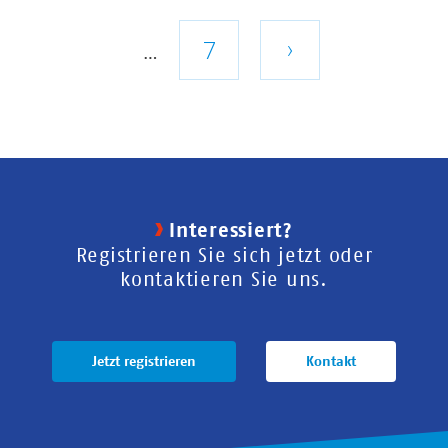
Seite
Letzte
7
Nächste
›
…
Seite
Seite
Interessiert?
Registrieren Sie sich jetzt oder
kontaktieren Sie uns.
Jetzt registrieren
Kontakt