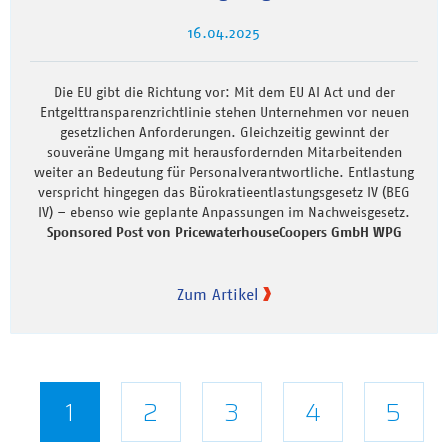
16.04.2025
Die EU gibt die Richtung vor: Mit dem EU AI Act und der
Entgelttransparenzrichtlinie stehen Unternehmen vor neuen
gesetzlichen Anforderungen. Gleichzeitig gewinnt der
souveräne Umgang mit herausfordernden Mitarbeitenden
weiter an Bedeutung für Personalverantwortliche. Entlastung
verspricht hingegen das Bürokratieentlastungsgesetz IV (BEG
IV) – ebenso wie geplante Anpassungen im Nachweisgesetz.
Sponsored Post von PricewaterhouseCoopers GmbH WPG
Zum Artikel
Seitennummerierung
Aktuelle
1
Seite
2
Seite
3
Seite
4
Seite
5