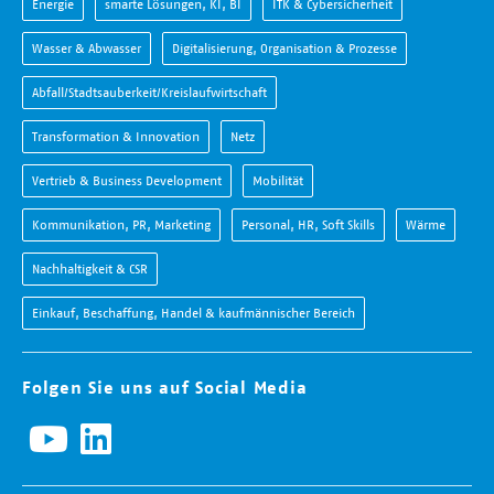
Energie
smarte Lösungen, KI, BI
ITK & Cybersicherheit
Wasser & Abwasser
Digitalisierung, Organisation & Prozesse
Abfall/Stadtsauberkeit/Kreislaufwirtschaft
Transformation & Innovation
Netz
Vertrieb & Business Development
Mobilität
Kommunikation, PR, Marketing
Personal, HR, Soft Skills
Wärme
Nachhaltigkeit & CSR
Einkauf, Beschaffung, Handel & kaufmännischer Bereich
Folgen Sie uns auf Social Media