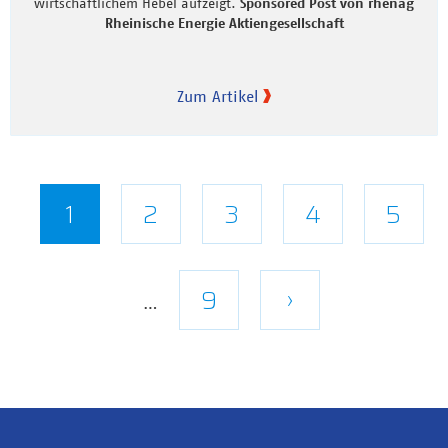
wirtschaftlichem Hebel aufzeigt.
Sponsored Post von rhenag
Rheinische Energie Aktiengesellschaft
Zum Artikel
Seitennummerierung
Aktuelle
1
Seite
2
Seite
3
Seite
4
Seite
5
Seite
Letzte
9
Nächste
›
…
Seite
Seite