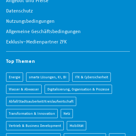
Angebot und Preise
Datenschutz
Nutzungsbedingungen
Allgemeine Geschäftsbedingungen
Exklusiv-Medienpartner ZFK
Top Themen
Energie
smarte Lösungen, KI, BI
ITK & Cybersicherheit
Wasser & Abwasser
Digitalisierung, Organisation & Prozesse
Abfall/Stadtsauberkeit/Kreislaufwirtschaft
Transformation & Innovation
Netz
Vertrieb & Business Development
Mobilität