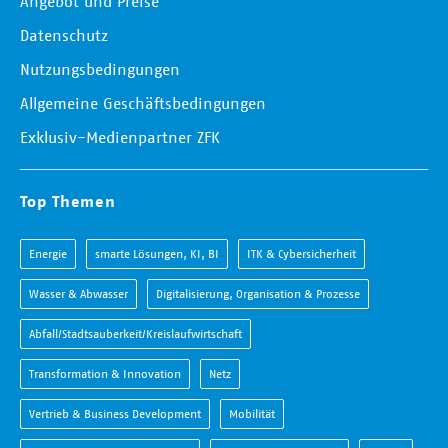
Angebot und Preise
Datenschutz
Nutzungsbedingungen
Allgemeine Geschäftsbedingungen
Exklusiv-Medienpartner ZFK
Top Themen
Energie
smarte Lösungen, KI, BI
ITK & Cybersicherheit
Wasser & Abwasser
Digitalisierung, Organisation & Prozesse
Abfall/Stadtsauberkeit/Kreislaufwirtschaft
Transformation & Innovation
Netz
Vertrieb & Business Development
Mobilität