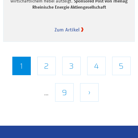
wirtschaftlichem Hebel aufzeigt.
Sponsored Post von rhenag
Rheinische Energie Aktiengesellschaft
Zum Artikel
Seitennummerierung
Aktuelle
1
Seite
2
Seite
3
Seite
4
Seite
5
Seite
Letzte
9
Nächste
›
…
Seite
Seite