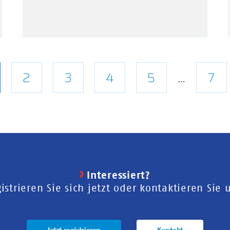
tuelle
Seite
2
Seite
3
Seite
4
Seite
5
Let
7
…
ite
Sei
Interessiert?
istrieren Sie sich jetzt oder kontaktieren Sie 
Jetzt registrieren
Kontakt