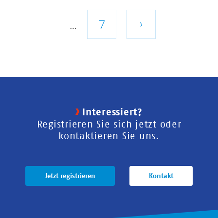
Seite
Letzte
7
Nächste
›
…
Seite
Seite
Interessiert?
Registrieren Sie sich jetzt oder
kontaktieren Sie uns.
Jetzt registrieren
Kontakt