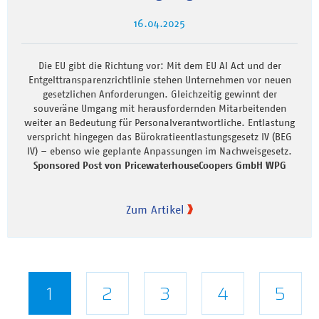
16.04.2025
Die EU gibt die Richtung vor: Mit dem EU AI Act und der
Entgelttransparenzrichtlinie stehen Unternehmen vor neuen
gesetzlichen Anforderungen. Gleichzeitig gewinnt der
souveräne Umgang mit herausfordernden Mitarbeitenden
weiter an Bedeutung für Personalverantwortliche. Entlastung
verspricht hingegen das Bürokratieentlastungsgesetz IV (BEG
IV) – ebenso wie geplante Anpassungen im Nachweisgesetz.
Sponsored Post von PricewaterhouseCoopers GmbH WPG
Zum Artikel
Seitennummerierung
Aktuelle
1
Seite
2
Seite
3
Seite
4
Seite
5