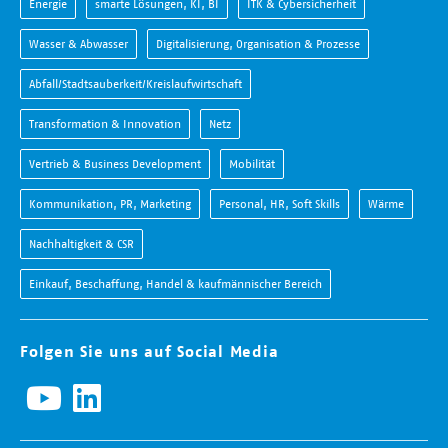
Energie
smarte Lösungen, KI, BI
ITK & Cybersicherheit
Wasser & Abwasser
Digitalisierung, Organisation & Prozesse
Abfall/Stadtsauberkeit/Kreislaufwirtschaft
Transformation & Innovation
Netz
Vertrieb & Business Development
Mobilität
Kommunikation, PR, Marketing
Personal, HR, Soft Skills
Wärme
Nachhaltigkeit & CSR
Einkauf, Beschaffung, Handel & kaufmännischer Bereich
Folgen Sie uns auf Social Media